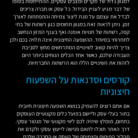
למגוון גדול של מקרים ומצבים עסקיים. ההתייחסות בסופו
של דבר מגיע לעניין הבידול. כל עסק או חברה צריכים
לבדל את עצמם על מנת ליצור צמיחה והתפתחות לאורך
זמן. ניתן לראות זאת במגוון תחומים כגון רשתות של בתי
קפה, רשתות של חנויות אופנה ואף בענף המזון הנחשב
לתחרותי במיוחד. ההשפעה החיצונית אינה תלויה בכם ולכן
צריך להיות קשוב לשינויים המתרחשים מחוץ לסביבת
העבודה שלכם, כאשר אחד הכלים הנוחים ביותר היום
לזהות את השינויים הללו הוא הרשתות החברתיות.
קורסים וסדנאות על השפעות
חיצוניות
אם אתם רוצים להעמיק בנושא השפעה חיצונית חיובית
בתור בעלי עסק וליישם בפועל כלים מקצועיים העוסקים
בתחום, מומלץ שיהיה לכם ליווי מקצועי של מנטור עסקי.
דרך האתר תוכלו לתאם פגישה לייעוץ עסקי ולקדם את
תהליך הפיתוח והצמיחה של העסק או החברה שלכם