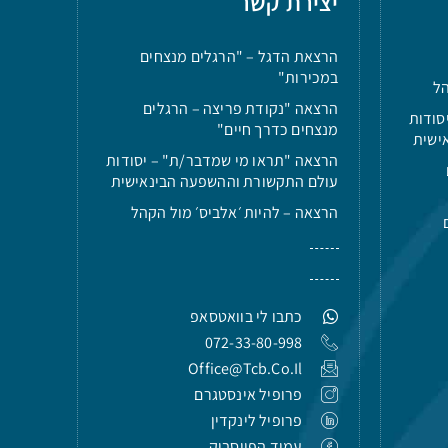
יצירת קשר
הרצאת הדגל – "הרגלים מנצחים
במכירות"
הל
הרצאה "נקודת פריצה – הרגלים
סודות
מנצחים כדרך חיים"
ישית
הרצאה "תראו מי שמדבר/ת" – יסודות
עולם התקשורת וההשפעה הבינאישית
הרצאה – להיות ׳אלביס׳ מול הקהל
כתבו לי בוואטסאפ
072-33-80-998
Office@tcb.co.il
פרופיל אינסטגרם
פרופיל לינקדין
עמוד הפייסבוק