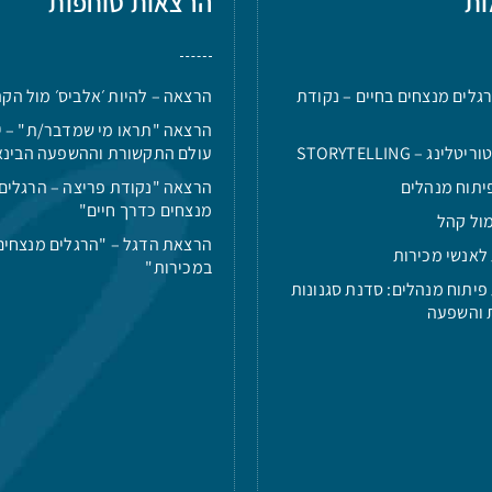
ות
הרצאות סוחפות
גלים מנצחים בחיים – נקודת
הרצאה – להיות ׳אלביס׳ מול הק
הרצאה "תראו מי שמדבר/ת" – י
ינג – STORYTELLING
עולם התקשורת וההשפעה הבינא
יתוח מנהלים
הרצאה "נקודת פריצה – הרגלים
מנצחים כדרך חיים"
ול קהל
הרצאת הדגל – "הרגלים מנצחים
לאנשי מכירות
במכירות"
פיתוח מנהלים: סדנת סגנונות
 והשפעה