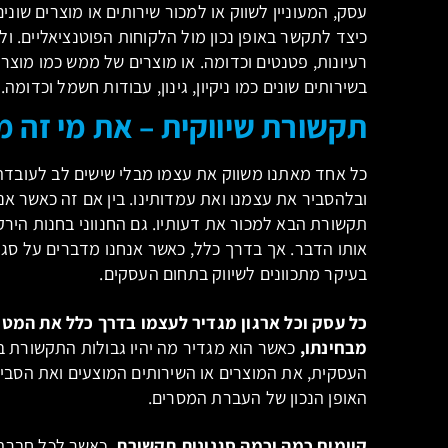
עסק, המעוניין לשווק או למכור שירותים או מוצרים שונ
כיצד לתקשר באופן נכון מול הלקוחות הפוטנציאליים. ו
רעיונות, פטנטים וכדומה. או מוצרים של ממש כמו מוצרי
בשירותים שונים כמו ניקיון, גינון, עבודות חשמל וכדומה.
תקשורת שיווקית – את מי זה 
כל אחד מאתנו משווק את עצמו מבלי שישים לב לעובדה. 
ובלהסביר את עצמנו ואת עמדותינו. בין אם זה כאשר אנח
תקשורת הבא למכור את דעותיו. גם החנווני בחנות הירק
אותו הדבר. אך בדרך כלל, כאשר אנחנו מדברים על סגנ
בעיקר מתכוונים לשיווק בתחום העסקים.
כל עסק וכל ארגון מגדיר לעצמו בדרך כלל את המטר
מבחינתו,
כאשר הוא מגדיר מה יהיו גבולות התקשורת 
העסקית, את המוצרים או השירותים המוצעים ואת הסביב
האופן הנכון של העברת המסרים.
קיימים כמה וכמה סגנונות תקשורת,
כאשר לכל חברה 