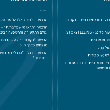
גלים מנצחים בחיים – נקודת
הרצאה – להיות ׳אלביס׳ מול הק
הרצאה "תראו מי שמדבר/ת" – י
ינג – STORYTELLING
עולם התקשורת וההשפעה הבינא
יתוח מנהלים
הרצאה "נקודת פריצה – הרגלים
מנצחים כדרך חיים"
ול קהל
הרצאת הדגל – "הרגלים מנצחים
לאנשי מכירות
במכירות"
פיתוח מנהלים: סדנת סגנונות
 והשפעה