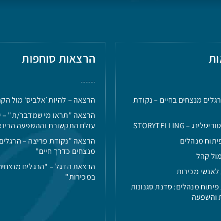
ות
הרצאות סוחפות
גלים מנצחים בחיים – נקודת
הרצאה – להיות ׳אלביס׳ מול הק
הרצאה "תראו מי שמדבר/ת" – י
ינג – STORYTELLING
עולם התקשורת וההשפעה הבינא
יתוח מנהלים
הרצאה "נקודת פריצה – הרגלים
מנצחים כדרך חיים"
ול קהל
הרצאת הדגל – "הרגלים מנצחים
לאנשי מכירות
במכירות"
פיתוח מנהלים: סדנת סגנונות
 והשפעה